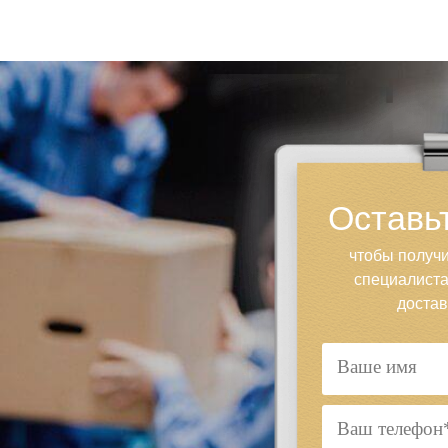
Оставьт
чтобы получи
специалиста
достав