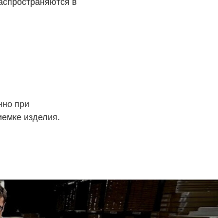
аспространяются в
нно при
иемке изделия.