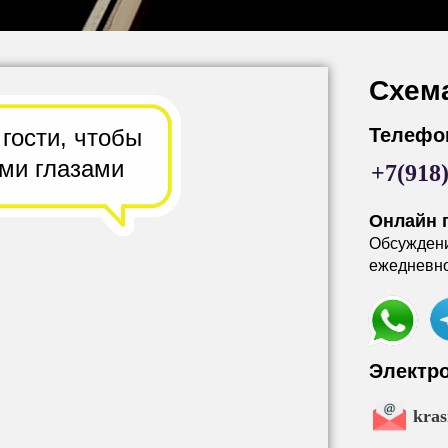
Схем
 гости,
чтобы
Телефо
ими глазами
+7(918
Онлайн 
Обсужден
ежедневно 
Электр
kra