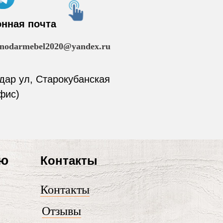
онная почта
snodarmebel2020@yandex.ru
одар ул, Старокубанская
фис)
лю
Контакты
Контакты
Отзывы