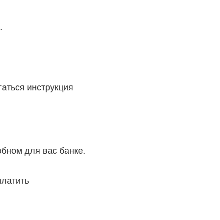
.
гаться инструкция
обном для вас банке
.
платить