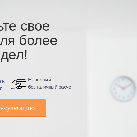
ьте свое
для более
дел!
Наличный
ль
безналичный расчет
ля
онсультацию