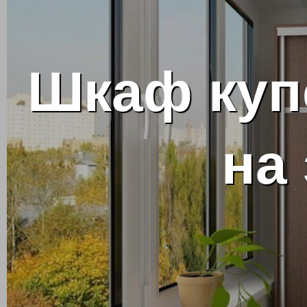
Шкаф куп
на