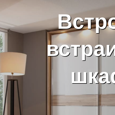
Встр
встра
шка