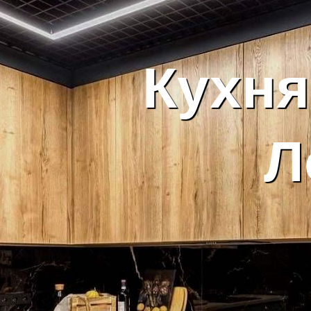
К
ухня
Л