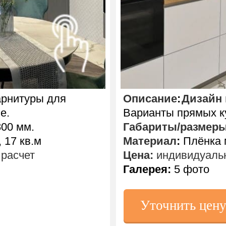
арнитуры для
Описание
:
Дизайн 
е.
Варианты прямых к
00 мм.
Габариты/размер
 17 кв.м
Материал
:
Плёнка м
расчет
Цена:
индивидуальн
Галерея:
5 фото
Уточнить цен