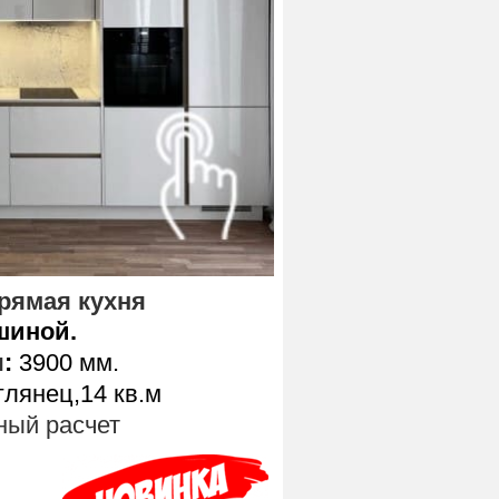
рямая кухня
шиной.
ы
:
3900 мм.
лянец,14 кв.м
ый расчет