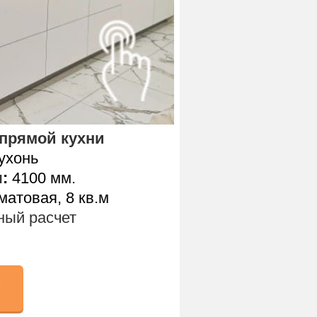
прямой кухни
ухонь
ы
:
4100 мм.
атовая, 8 кв.м
ый расчет
у